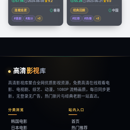
57.9K
2024-08-08
9.2
55.2K
2023-06-21
9.0
连载追更
香港
经典回顾
中国
#喜剧
#高分
+
3
#犯罪
#热播
+
3
高清
影视
库
高清影视库
聚合全网优质影视资源，
免费高清在线观看
电
影、电视剧、综艺、动漫，1080P 流畅画质，每日同步更
新，无登录无广告，热门新片与经典老剧一站直达。
分类浏览
站内入口
韩国电影
首页
日本电影
热门推荐