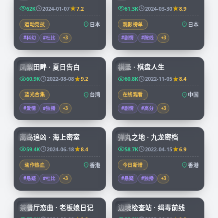
62K
2024-01-07
7.2
61.3K
2024-03-30
8.9
运动竞技
日本
观影榜单
日本
#科幻
#杜比
+
3
#剧情
#院线
+
3
99:21
91:43
凤梨田畔 · 夏日告白
棋圣 · 棋盘人生
TW
CN
60.9K
2022-08-08
9.2
60.8K
2022-11-05
8.4
蓝光合集
台湾
在线观看
中国
#爱情
#独播
+
3
#剧情
#高分
+
3
92:58
99:59
离岛追凶 · 海上密室
弹丸之地 · 九龙密档
HK
HK
59.4K
2024-06-18
8.4
58.7K
2022-04-15
6.9
动作热血
香港
今日新增
香港
#悬疑
#杜比
+
3
#悬疑
#独播
+
3
70:07
52:09
茶餐厅恋曲 · 老板娘日记
边境检查站 · 缉毒前线
HK
CN