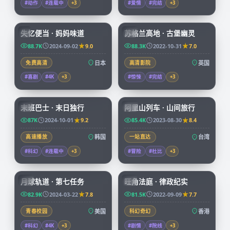
#动作
#连载中
+
3
#爱情
#完结
+
3
59:19
99:39
失忆便当 · 妈妈味道
苏格兰高地 · 古堡幽灵
JP
CN
88.7K
2024-09-02
9.0
88.3K
2022-10-31
7.0
免费高清
日本
高清影院
英国
#喜剧
#4K
+
3
#惊悚
#完结
+
3
99:15
59:04
末班巴士 · 末日独行
阿里山列车 · 山间旅行
KR
TW
87K
2024-10-01
9.2
85.4K
2023-08-30
8.4
高速播放
韩国
一站直达
台湾
#科幻
#连载中
+
3
#冒险
#杜比
+
3
99:57
45:15
月球轨道 · 第七任务
旺角法庭 · 律政纪实
CN
HK
82.9K
2024-03-22
7.8
81.5K
2022-09-09
7.7
青春校园
美国
科幻奇幻
香港
#科幻
#4K
+
3
#剧情
#院线
+
3