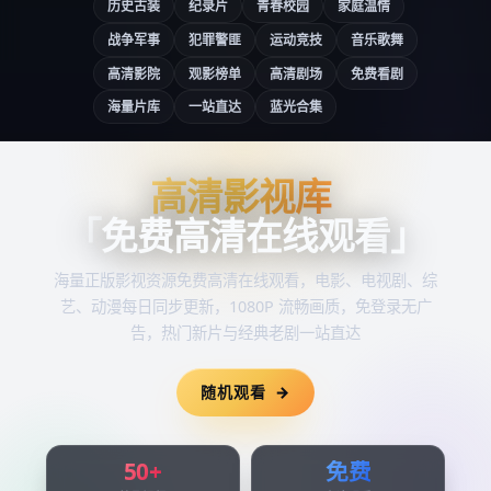
历史古装
纪录片
青春校园
家庭温情
战争军事
犯罪警匪
运动竞技
音乐歌舞
高清影院
观影榜单
高清剧场
免费看剧
海量片库
一站直达
蓝光合集
高清影视库
高清影视库
「
免费高清在线观看
」
海量正版影视资源
免费高清在线观看
，电影、电视剧、综
艺、动漫每日同步更新，1080P 流畅画质，免登录无广
告，热门新片与经典老剧一站直达
随机观看
50+
免费