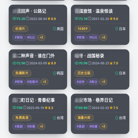
沙漠回声 · 公路记
雪国旅馆 · 温泉怪谈
CN
JP
73.2K
2023-08-04
8.9
73.1K
2021-02-26
9.0
纪录片
美国
1080P
日本
#冒险
#杜比
+
3
#惊悚
#杜比
+
3
72:34
99:04
第二种声音 · 谁在门外
暗号 · 战国秘录
KR
JP
72.9K
2024-03-09
8.9
70.9K
2024-08-23
7.0
热播新片
韩国
历史古装
日本
#惊悚
#连载中
+
3
#战争
#高分
+
3
70:38
99:47
西门町日记 · 青春纪事
永安市场 · 巷弄日记
TW
TW
70K
2023-09-19
8.3
69.8K
2024-02-02
7.5
免费高清
台湾
海量片库
台湾
#喜剧
#热播
+
3
#喜剧
#热播
+
3
99:03
45:53