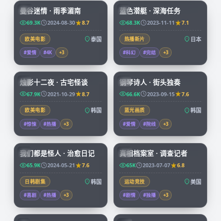
曼谷迷情 · 雨季湄南
蓝色潜艇 · 深海任务
CN
JP
69.3K
2024-08-30
8.7
68.3K
2023-11-11
7.1
欧美电影
泰国
热播新片
日本
#爱情
#4K
+
3
#科幻
#完结
+
3
99:25
67:32
烛影十二夜 · 古宅怪谈
钢琴诗人 · 街头独奏
KR
KR
67.9K
2021-10-29
8.7
66.6K
2023-09-15
7.6
欧美电影
韩国
蓝光画质
韩国
#惊悚
#热播
+
3
#爱情
#院线
+
3
66:08
50:05
我们都是怪人 · 治愈日记
真相档案室 · 调查记者
KR
CN
65.9K
2024-05-21
7.6
65K
2023-07-07
6.8
日韩剧集
韩国
运动竞技
美国
#喜剧
#热播
+
3
#剧情
#独播
+
3
73:38
99:34