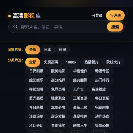
高清
影视
库
登录
注册
搜索
全部
日本
韩国
国家筛选：
分类筛选：
全部
免费高清
1080P
热播新片
院线大片
日韩剧集
欧美电影
华语佳作
动漫专区
综艺娱乐
高分推荐
经典回顾
热门排行
在线观看
免登录看
无广告
高速播放
蓝光画质
独家聚合
正版资源
每日更新
今日新增
本周必看
最新上线
完结剧集
连载追更
甜宠爱情
悬疑推理
动作热血
科幻奇幻
喜剧搞笑
剧情人生
惊悚恐怖