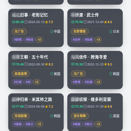
99:17
99:29
城北旧事 · 老街记忆
寒桥渡 · 武士传
CN
JP
80.3K
2024-03-15
7.5
79.9K
2021-12-04
8.6
无广告
中国
犯罪警匪
日本
#剧情
#院线
+
3
#战争
#独播
+
3
69:14
97:58
黑帮王朝 · 五十年代
海风信件 · 跨海寻爱
CN
KR
79.4K
2022-09-30
8.2
79.3K
2022-12-23
8.5
家庭温情
美国
无广告
韩国
#犯罪
#4K
+
3
#爱情
#热播
+
3
58:31
68:22
厨神归来 · 米其林之路
雾都侦探 · 维多利亚案
KR
CN
77.8K
2024-06-08
7.2
75.3K
2023-11-30
8.8
完结剧集
韩国
音乐歌舞
英国
#喜剧
#高分
+
3
#悬疑
#高分
+
3
99:40
99:36