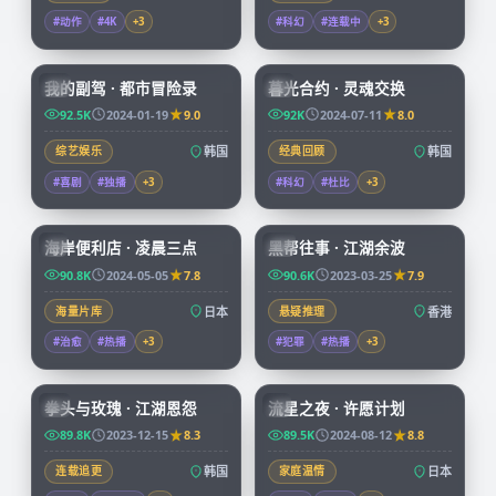
#动作
#4K
+
3
#科幻
#连载中
+
3
56:16
99:50
我的副驾 · 都市冒险录
暮光合约 · 灵魂交换
KR
KR
92.5K
2024-01-19
9.0
92K
2024-07-11
8.0
综艺娱乐
韩国
经典回顾
韩国
#喜剧
#独播
+
3
#科幻
#杜比
+
3
52:28
99:41
海岸便利店 · 凌晨三点
黑帮往事 · 江湖余波
JP
HK
90.8K
2024-05-05
7.8
90.6K
2023-03-25
7.9
海量片库
日本
悬疑推理
香港
#治愈
#热播
+
3
#犯罪
#热播
+
3
99:48
99:55
拳头与玫瑰 · 江湖恩怨
流星之夜 · 许愿计划
KR
JP
89.8K
2023-12-15
8.3
89.5K
2024-08-12
8.8
连载追更
韩国
家庭温情
日本