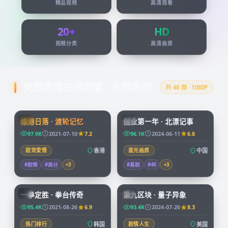
精品视频
高清观看
20+
HD
视频分类
高清画质
免费高清在线观看 · 全部影视
共
48
部 · 1080P
99:24
45:51
维港日落 · 渡轮记忆
创业第一年 · 北漂记事
HK
CN
97.9K
2021-07-10
7.2
96.1K
2024-06-11
6.8
甜宠爱情
香港
蓝光画质
中国
#剧情
#高分
+
3
#喜剧
#4K
+
3
96:07
99:49
一拳定胜 · 拳台传奇
第九区块 · 量子异象
KR
CN
95.4K
2021-08-26
6.9
93.4K
2024-07-26
8.3
热门排行
韩国
剧情人生
美国