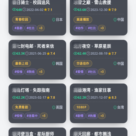
春日骑士 · 校园追风
冰雪之巅 · 雪山救援
JP
CN
64K
2022-04-02
7.1
63.6K
2023-12-30
7.9
青春校园
日本
高速播放
中国
#喜剧
#杜比
+
3
#动作
#杜比
+
3
99:14
99:01
第七封电邮 · 死者来信
北方夜空 · 草原星辰
KR
CN
63.3K
2021-06-25
7.4
62.4K
2022-08-19
7.7
最新上线
韩国
华语佳作
中国
#惊悚
#院线
+
3
#爱情
#杜比
+
3
99:30
99:55
海岛灯塔 · 失踪指南
高雄港湾 · 渔家往事
CN
TW
62.2K
2023-02-17
7.8
62.2K
2021-12-07
8.3
免费看剧
英国
1080P
台湾
#惊悚
#连载中
+
3
#剧情
#热播
+
3
59:46
45:37
银河便当盒 · 星际厨师
摩天回廊 · 都市搁浅
JP
JP